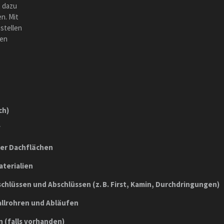
t dazu
n. Mit
 stellen
ren
ch)
f
ler Dachflächen
terialien
chlüssen und Abschlüssen (z. B. First, Kamin, Durchdringungen)
allrohren und Abläufen
 (falls vorhanden)