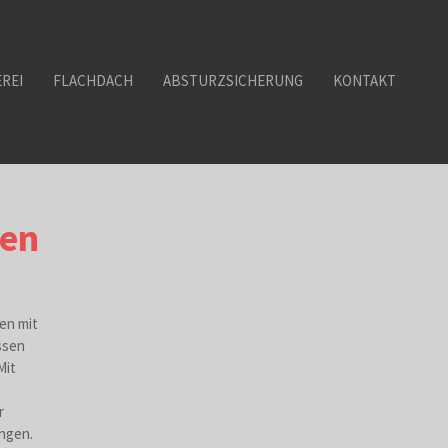
REI
FLACHDACH
ABSTURZSICHERUNG
KONTAKT
ren
en mit
ssen
Mit
r
ngen.