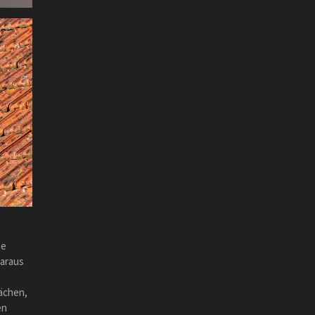
he
daraus
ächen,
en