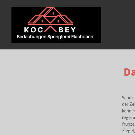
Zum
Hauptinhalt
springen
Da
Wind u
der Ze
können
regelm
frühze
Ziegel